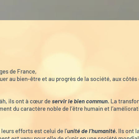
ages de France,
ibuer au bien-être et au progrès de la société, aux côté
láh
, ils ont à cœur de
servir le bien commun
. La transfo
pement du caractère noble de l’être humain et l’améliora
leurs efforts est celui de l’
unité de l’humanité
. Ils ont
nt est venu pour elle de s'unir en une société mondiale