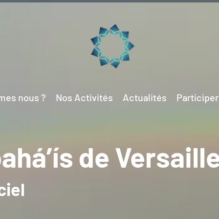
mes nous ?
Nos Activités
Actualités
Participe
ahá’ís
de Versaill
ciel