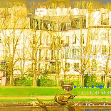
Les bahá’ís de Vers
136 avenue des État
78000 Versaille
asl.versailles@baha
Tel : 01 39 55 58
Plus d'information
www.bahai.fr