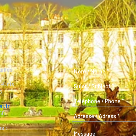
ailles
s-Unis
s
i.fr
 56
s :