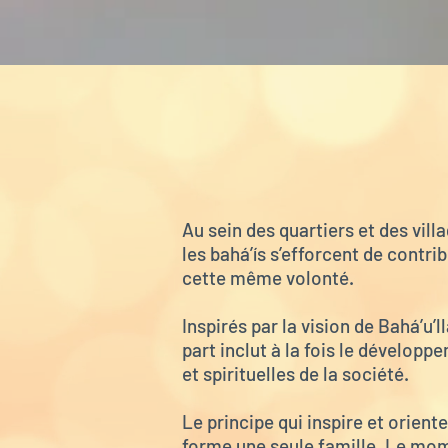
Au sein des quartiers et des vill
les bahá’ís s’efforcent de contr
cette même volonté.
Inspirés par la vision de
Bahá’u’l
part inclut à la fois le dévelop
et spirituelles de la société.
Le principe qui inspire et oriente 
forme une seule famille. Le mome