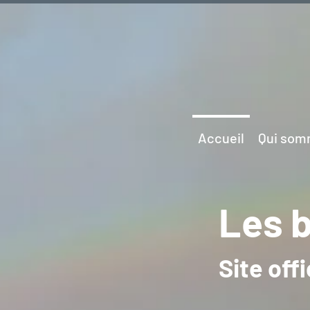
Accueil
Qui som
Les
b
Site offi