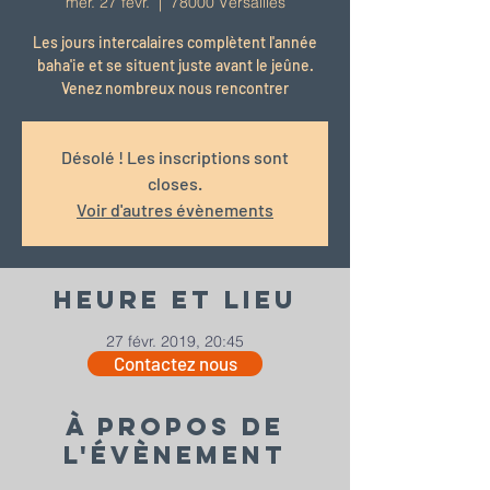
mer. 27 févr.
  |  
78000 Versailles
Les jours intercalaires complètent l'année
baha'ie et se situent juste avant le jeûne.
Venez nombreux nous rencontrer
Désolé ! Les inscriptions sont
closes.
Voir d'autres évènements
Heure et lieu
27 févr. 2019, 20:45
Contactez nous
78000 Versailles
À propos de
l'évènement