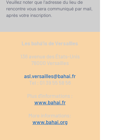
Veuillez noter que l'adresse du lieu de 
rencontre vous sera communiqué par mail, 
après votre inscription.
Les bahá’ís de Versailles
136 avenue des États-Unis
78000 Versailles
asl.versailles@bahai.fr
Tel :
01 39 55 58 56
Plus d'informations :
www.bahai.fr
More informations:
www.bahai.org