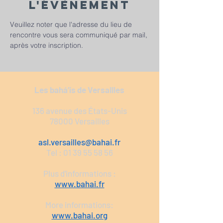
l'évènement
Veuillez noter que l'adresse du lieu de 
rencontre vous sera communiqué par mail, 
après votre inscription.
Les bahá’ís de Versailles
136 avenue des États-Unis
78000 Versailles
asl.versailles@bahai.fr
Tel :
01 39 55 58 56
Plus d'informations :
www.bahai.fr
More informations:
www.bahai.org