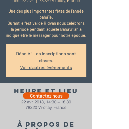
dim. 22 avr.
  |  
78220 Viroflay, France
Une des plus importantes fêtes de l'année
bahá’íe.
Durant le festival de Ridván nous célébrons
la période pendant laquelle Bahá'u'lláh a
indiqué être le messager pour notre époque.
Désolé ! Les inscriptions sont
closes.
Voir d'autres évènements
Heure et lieu
Contactez nous
22 avr. 2018, 14:30 – 18:30
78220 Viroflay, France
À propos de