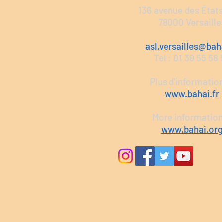
136 avenue des État
78000 Versaille
asl.versailles@baha
Tel : 01 39 55 58
Plus d'information
www.bahai.fr
More informatio
www.bahai.or