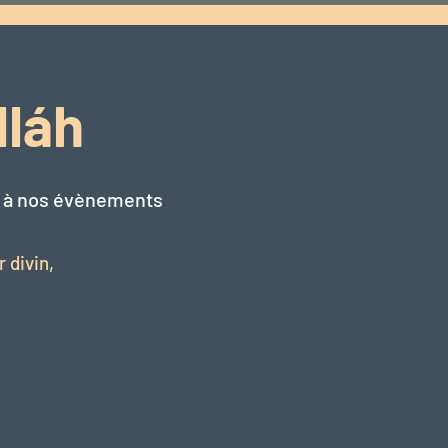
lláh
r à nos évènements
 divin,