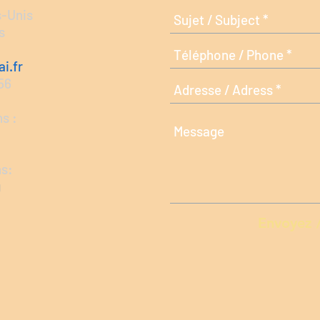
s-Unis
s
i.fr
 56
s :
ns:
g
Envoyez 