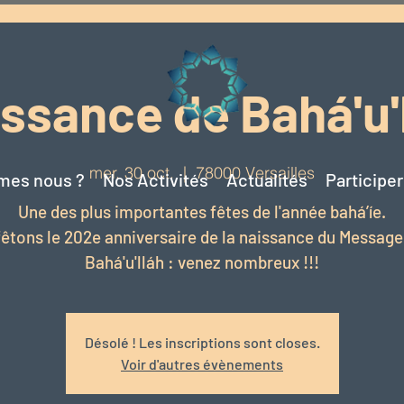
ssance de Bahá'u'
mer. 30 oct.
  |  
78000 Versailles
mes nous ?
Nos Activités
Actualités
Participe
Une des plus importantes fêtes de l'année bahá’íe.
êtons le 202e anniversaire de la naissance du Messager
Bahá'u'lláh : venez nombreux !!!
Désolé ! Les inscriptions sont closes.
Voir d'autres évènements