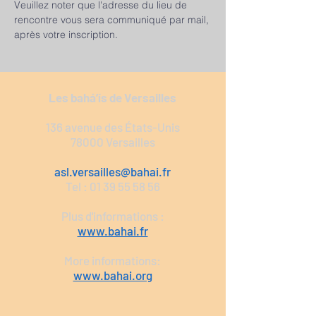
Veuillez noter que l'adresse du lieu de 
rencontre vous sera communiqué par mail, 
après votre inscription.
Les bahá’ís de Versailles
136 avenue des États-Unis
78000 Versailles
asl.versailles@bahai.fr
Tel :
01 39 55 58 56
Plus d'informations :
www.bahai.fr
More informations:
www.bahai.org