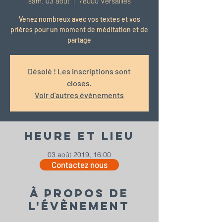
sam. 03 août
  |  
78000 Versailles
Venez nombreux avec vos textes et vos
prières pour un moment de méditation et de
partage
Désolé ! Les inscriptions sont
closes.
Voir d'autres évènements
Heure et lieu
03 août 2019, 16:00
Contactez nous
78000 Versailles
À propos de
l'évènement