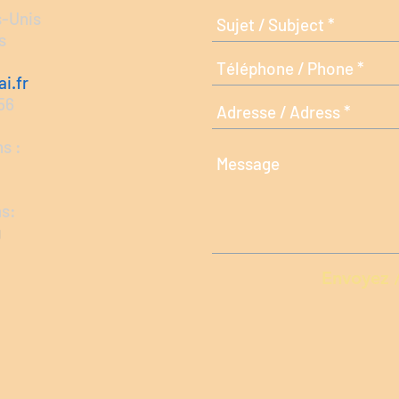
s-Unis
s
i.fr
 56
s :
ns:
g
Envoyez 