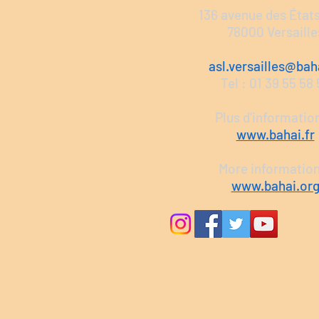
136 avenue des État
78000 Versaille
asl.versailles@baha
Tel : 01 39 55 58
Plus d'information
www.bahai.fr
More informatio
www.bahai.or