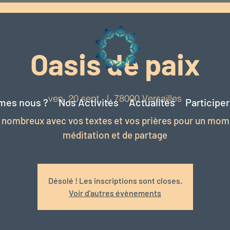
Oasis de paix
ven. 20 sept.
  |  
78000 Versailles
mes nous ?
Nos Activités
Actualités
Participe
 nombreux avec vos textes et vos prières pour un mom
méditation et de partage
Désolé ! Les inscriptions sont closes.
Voir d'autres évènements