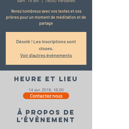
sam. 14 avr.
  |  
78000 Versailles
Venez nombreux avec vos textes et vos
prières pour un moment de méditation et de
partage
Désolé ! Les inscriptions sont
closes.
Voir d'autres évènements
Heure et lieu
14 avr. 2018, 16:00
Contactez nous
78000 Versailles
À propos de
l'évènement