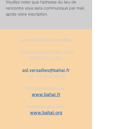
Veuillez noter que l'adresse du lieu de 
rencontre vous sera communiqué par mail, 
après votre inscription.
Les bahá’ís de Versailles
136 avenue des États-Unis
78000 Versailles
asl.versailles@bahai.fr
Tel :
01 39 55 58 56
Plus d'informations :
www.bahai.fr
More informations:
www.bahai.org