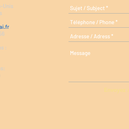
s-Unis
s
i.fr
 56
s :
ns:
g
Envoyez 