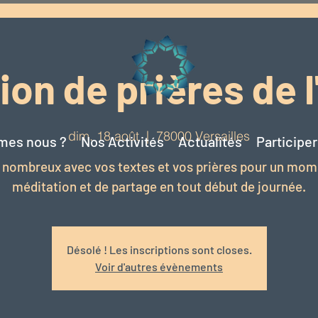
on de prières de 
dim. 18 août
  |  
78000 Versailles
mes nous ?
Nos Activités
Actualités
Participe
 nombreux avec vos textes et vos prières pour un mom
méditation et de partage en tout début de journée.
Désolé ! Les inscriptions sont closes.
Voir d'autres évènements