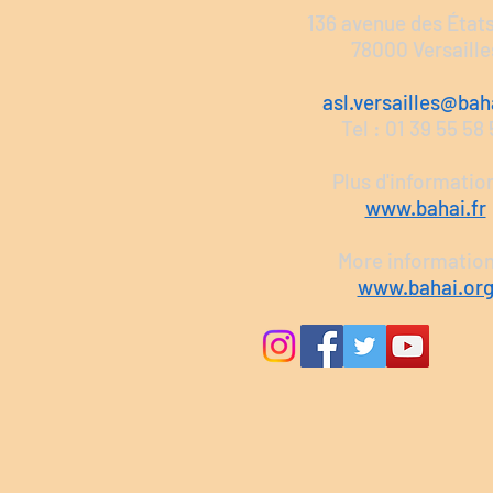
136 avenue des État
78000 Versaille
asl.versailles@baha
Tel : 01 39 55 58
Plus d'information
www.bahai.fr
More informatio
www.bahai.or